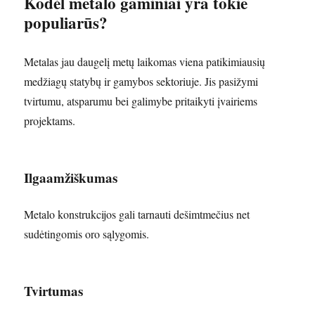
Kodėl metalo gaminiai yra tokie
populiarūs?
Metalas jau daugelį metų laikomas viena patikimiausių
medžiagų statybų ir gamybos sektoriuje. Jis pasižymi
tvirtumu, atsparumu bei galimybe pritaikyti įvairiems
projektams.
Ilgaamžiškumas
Metalo konstrukcijos gali tarnauti dešimtmečius net
sudėtingomis oro sąlygomis.
Tvirtumas