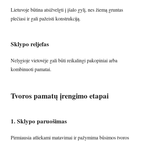
Lietuvoje būtina atsižvelgti į įšalo gylį, nes žiemą gruntas
plečiasi ir gali pažeisti konstrukciją.
Sklypo reljefas
Nelygioje vietovėje gali būti reikalingi pakopiniai arba
kombinuoti pamatai.
Tvoros pamatų įrengimo etapai
1. Sklypo paruošimas
Pirmiausia atliekami matavimai ir pažymima būsimos tvoros