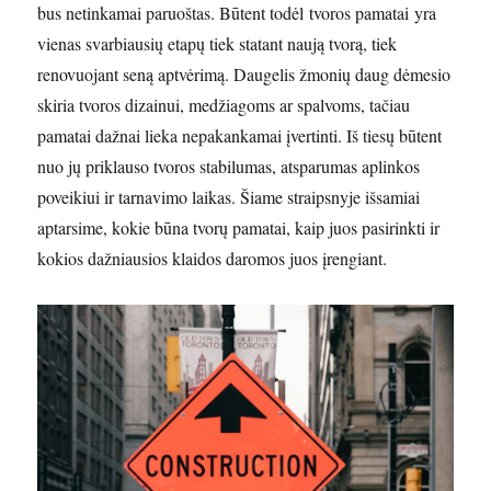
bus netinkamai paruoštas. Būtent todėl tvoros pamatai yra
vienas svarbiausių etapų tiek statant naują tvorą, tiek
renovuojant seną aptvėrimą. Daugelis žmonių daug dėmesio
skiria tvoros dizainui, medžiagoms ar spalvoms, tačiau
pamatai dažnai lieka nepakankamai įvertinti. Iš tiesų būtent
nuo jų priklauso tvoros stabilumas, atsparumas aplinkos
poveikiui ir tarnavimo laikas. Šiame straipsnyje išsamiai
aptarsime, kokie būna tvorų pamatai, kaip juos pasirinkti ir
kokios dažniausios klaidos daromos juos įrengiant.