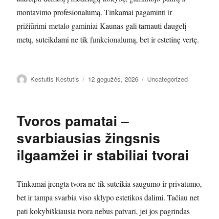
montavimo profesionalumą. Tinkamai pagaminti ir
prižiūrimi metalo gaminiai Kaunas gali tarnauti daugelį
metų, suteikdami ne tik funkcionalumą, bet ir estetinę vertę.
Autorius
Paskelbta
Kategorijos
Kestutis Kestutis
12 gegužės, 2026
Uncategorized
Tvoros pamatai –
svarbiausias žingsnis
ilgaamžei ir stabiliai tvorai
Tinkamai įrengta tvora ne tik suteikia saugumo ir privatumo,
bet ir tampa svarbia viso sklypo estetikos dalimi. Tačiau net
pati kokybiškiausia tvora nebus patvari, jei jos pagrindas