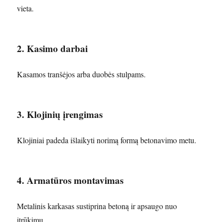
vieta.
2. Kasimo darbai
Kasamos tranšėjos arba duobės stulpams.
3. Klojinių įrengimas
Klojiniai padeda išlaikyti norimą formą betonavimo metu.
4. Armatūros montavimas
Metalinis karkasas sustiprina betoną ir apsaugo nuo
įtrūkimų.