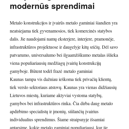
modernūs sprendimai
Metalo konstrukcijos ir įvairūs metalo gaminiai šiandien yra
neatsiejama tiek gyvenamosios, tiek komercinės statybos
dalis. Jie naudojami namų eksterjere, interjere, pramonėje,
infrastruktūros projektuose ir daugelyje kitų sričių. Dėl savo
patvarumo, universalumo bei ilgaamžiškumo metalas išlieka
viena populiariausių medžiagų įvairių konstrukcijų
gamyboje. Būtent todėl frazė metalo gaminiai
Kaunas tampa vis dažniau ieškoma tiek privačių klientų,
tiek verslo sektoriaus atstovų. Kaunas yra vienas didžiausių
Lietuvos miestų, kuriame aktyviai vystoma statybų,
gamybos bei infrastruktūros rinka. Čia dirba daug metalo
apdirbimo specialistų ir įmonių, siūlančių įvairius
individualius sprendimus. Šiame straipsnyje išsamiai
aptarsime, kokie metalo gaminiai populiariausi, kur jie