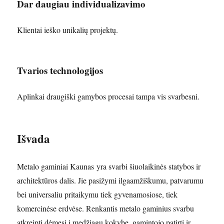
Dar daugiau individualizavimo
Klientai ieško unikalių projektų.
Tvarios technologijos
Aplinkai draugiški gamybos procesai tampa vis svarbesni.
Išvada
Metalo gaminiai Kaunas yra svarbi šiuolaikinės statybos ir
architektūros dalis. Jie pasižymi ilgaamžiškumu, patvarumu
bei universaliu pritaikymu tiek gyvenamosiose, tiek
komercinėse erdvėse. Renkantis metalo gaminius svarbu
atkreipti dėmesį į medžiagų kokybę, gamintojo patirtį ir