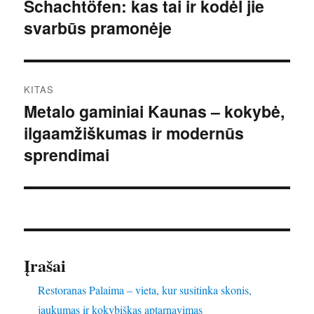
tarp
Schachtöfen: kas tai ir kodėl jie
Ankstesnis
svarbūs pramonėje
įrašas:
įrašų
KITAS
Metalo gaminiai Kaunas – kokybė,
Kitas
ilgaamžiškumas ir modernūs
įrašas:
sprendimai
Įrašai
Restoranas Palaima – vieta, kur susitinka skonis,
jaukumas ir kokybiškas aptarnavimas