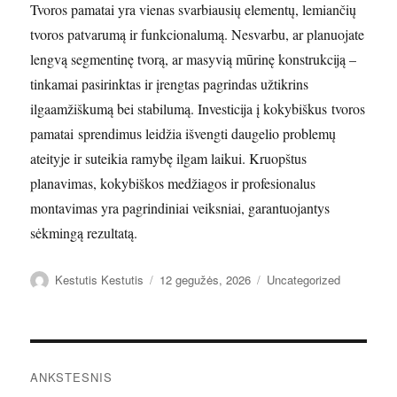
Tvoros pamatai yra vienas svarbiausių elementų, lemiančių
tvoros patvarumą ir funkcionalumą. Nesvarbu, ar planuojate
lengvą segmentinę tvorą, ar masyvią mūrinę konstrukciją –
tinkamai pasirinktas ir įrengtas pagrindas užtikrins
ilgaamžiškumą bei stabilumą. Investicija į kokybiškus tvoros
pamatai sprendimus leidžia išvengti daugelio problemų
ateityje ir suteikia ramybę ilgam laikui. Kruopštus
planavimas, kokybiškos medžiagos ir profesionalus
montavimas yra pagrindiniai veiksniai, garantuojantys
sėkmingą rezultatą.
Autorius
Paskelbta
Kategorijos
Kestutis Kestutis
12 gegužės, 2026
Uncategorized
Navigacija
ANKSTESNIS