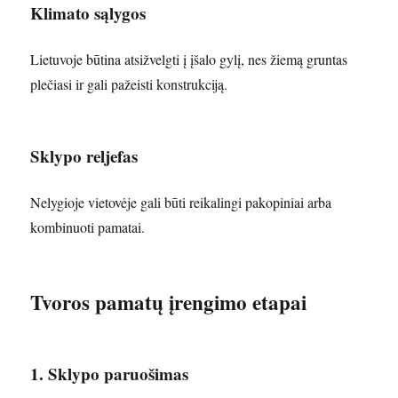
Klimato sąlygos
Lietuvoje būtina atsižvelgti į įšalo gylį, nes žiemą gruntas
plečiasi ir gali pažeisti konstrukciją.
Sklypo reljefas
Nelygioje vietovėje gali būti reikalingi pakopiniai arba
kombinuoti pamatai.
Tvoros pamatų įrengimo etapai
1. Sklypo paruošimas