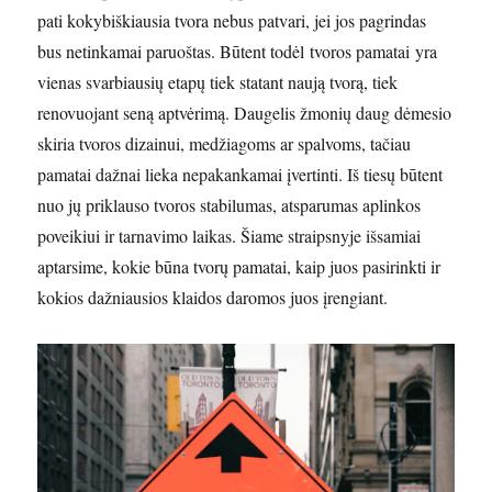
pati kokybiškiausia tvora nebus patvari, jei jos pagrindas
bus netinkamai paruoštas. Būtent todėl tvoros pamatai yra
vienas svarbiausių etapų tiek statant naują tvorą, tiek
renovuojant seną aptvėrimą. Daugelis žmonių daug dėmesio
skiria tvoros dizainui, medžiagoms ar spalvoms, tačiau
pamatai dažnai lieka nepakankamai įvertinti. Iš tiesų būtent
nuo jų priklauso tvoros stabilumas, atsparumas aplinkos
poveikiui ir tarnavimo laikas. Šiame straipsnyje išsamiai
aptarsime, kokie būna tvorų pamatai, kaip juos pasirinkti ir
kokios dažniausios klaidos daromos juos įrengiant.