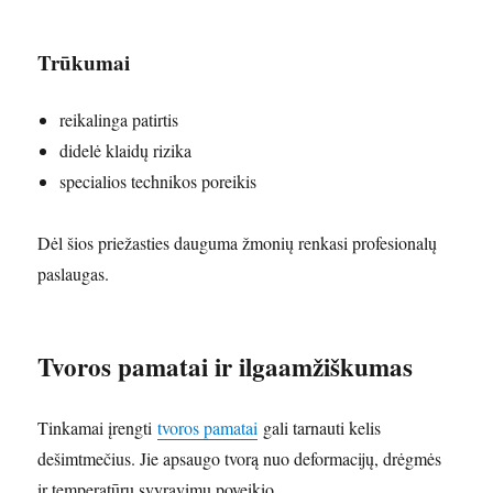
Trūkumai
reikalinga patirtis
didelė klaidų rizika
specialios technikos poreikis
Dėl šios priežasties dauguma žmonių renkasi profesionalų
paslaugas.
Tvoros pamatai ir ilgaamžiškumas
Tinkamai įrengti
tvoros pamatai
gali tarnauti kelis
dešimtmečius. Jie apsaugo tvorą nuo deformacijų, drėgmės
ir temperatūrų svyravimų poveikio.