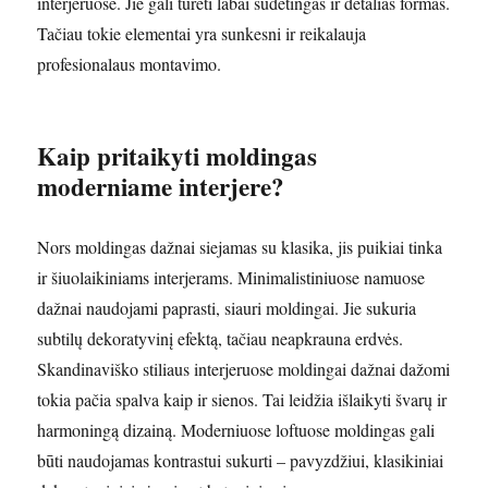
interjeruose. Jie gali turėti labai sudėtingas ir detalias formas.
Tačiau tokie elementai yra sunkesni ir reikalauja
profesionalaus montavimo.
Kaip pritaikyti moldingas
moderniame interjere?
Nors moldingas dažnai siejamas su klasika, jis puikiai tinka
ir šiuolaikiniams interjerams. Minimalistiniuose namuose
dažnai naudojami paprasti, siauri moldingai. Jie sukuria
subtilų dekoratyvinį efektą, tačiau neapkrauna erdvės.
Skandinaviško stiliaus interjeruose moldingai dažnai dažomi
tokia pačia spalva kaip ir sienos. Tai leidžia išlaikyti švarų ir
harmoningą dizainą. Moderniuose loftuose moldingas gali
būti naudojamas kontrastui sukurti – pavyzdžiui, klasikiniai