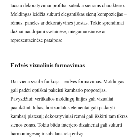
tačiau dekoratyviniai profiliai suteikia sienoms charakterio.
Moldingas leidžia sukurti elegantiškas sienų kompozicijas –
rėmus, paneles ar dekoratyvines juostas. Tokie sprendimai
dažnai naudojami svetainėse, miegamuosiuose ar
reprezentacinėse patalpose.
Erdvės vizualinis formavimas
Dar viena svarbi funkcija – erdvės formavimas. Moldingas
gali padėti optiškai pakeisti kambario proporcijas.
Pavyzdžiui: vertikalios moldingų linijos gali vizualiai
paaukštinti lubas; horizontalūs elementai gali padaryti
kambarį platesnį; dekoratyviniai rėmai gali išskirti tam tikras
sienos zonas. Tokiu būdu interjero dizaineriai gali sukurti
harmoningesnę ir subalansuotą erdvę.