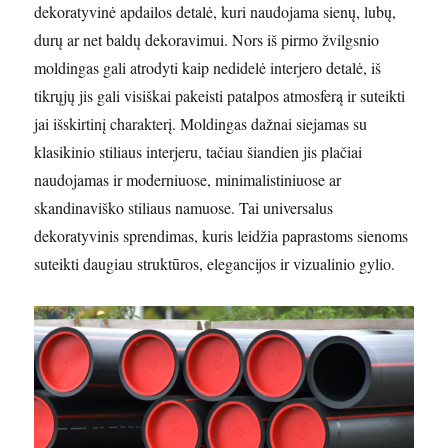
dekoratyvinė apdailos detalė, kuri naudojama sienų, lubų,
durų ar net baldų dekoravimui. Nors iš pirmo žvilgsnio
moldingas gali atrodyti kaip nedidelė interjero detalė, iš
tikrųjų jis gali visiškai pakeisti patalpos atmosferą ir suteikti
jai išskirtinį charakterį. Moldingas dažnai siejamas su
klasikinio stiliaus interjeru, tačiau šiandien jis plačiai
naudojamas ir moderniuose, minimalistiniuose ar
skandinaviško stiliaus namuose. Tai universalus
dekoratyvinis sprendimas, kuris leidžia paprastoms sienoms
suteikti daugiau struktūros, elegancijos ir vizualinio gylio.