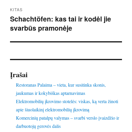
KITAS
Schachtöfen: kas tai ir kodėl jie
Kitas
svarbūs pramonėje
įrašas:
Įrašai
Restoranas Palaima – vieta, kur susitinka skonis,
jaukumas ir kokybiškas aptarnavimas
Elektromobilių įkrovimo stotelės: viskas, ką verta žinoti
apie šiuolaikinį elektromobilių įkrovimą
Komercinių patalpų valymas – svarbi verslo įvaizdžio ir
darbuotojų gerovės dalis