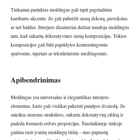
Tinkamai parinktas moldingas gali tapti pagrindiniu
kambario akcentu. Jis gali pabrėžti sienų dekorą, paveikslus
ar net baldus. Interjero dizaineriai dažnai naudoja moldingus
tam, kad sukurtų dekoratyvines sienų kompozicijas. Tokios
kompozicijos gali būti papildytos kontrastingomis
spalvomis, tapetais ar tekstūrinėmis medžiagomis.
Apibendrinimas
Moldingas yra universalus ir elegantiškas interjero
elementas, kuris gali visiškai pakeisti patalpos išvaizdą. Jis
suteikia sienoms struktūros, sukuria dekoratyvinį efektą ir
padeda formuoti erdvės proporcijas. Šiuolaikinėje rinkoje
galima rasti įvairių moldingų rūšių – nuo paprastų