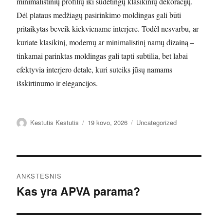
minimalistinių profilių iki sudėtingų klasikinių dekoracijų.
Dėl plataus medžiagų pasirinkimo moldingas gali būti
pritaikytas beveik kiekviename interjere. Todėl nesvarbu, ar
kuriate klasikinį, modernų ar minimalistinį namų dizainą –
tinkamai parinktas moldingas gali tapti subtilia, bet labai
efektyvia interjero detale, kuri suteiks jūsų namams
išskirtinumo ir elegancijos.
Autorius
Paskelbta
Kategorijos
Kestutis Kestutis
19 kovo, 2026
Uncategorized
Navigacija
ANKSTESNIS
tarp
Kas yra APVA parama?
Ankstesnis
įrašas:
įrašų