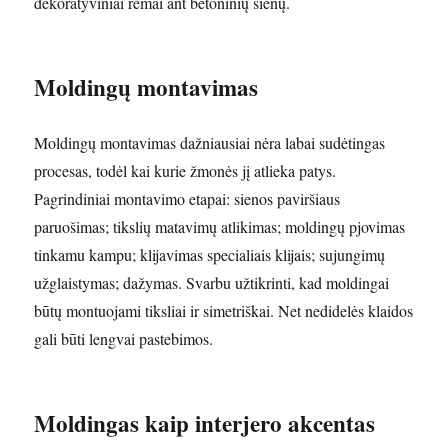
dekoratyviniai rėmai ant betoninių sienų.
Moldingų montavimas
Moldingų montavimas dažniausiai nėra labai sudėtingas
procesas, todėl kai kurie žmonės jį atlieka patys.
Pagrindiniai montavimo etapai: sienos paviršiaus
paruošimas; tikslių matavimų atlikimas; moldingų pjovimas
tinkamu kampu; klijavimas specialiais klijais; sujungimų
užglaistymas; dažymas. Svarbu užtikrinti, kad moldingai
būtų montuojami tiksliai ir simetriškai. Net nedidelės klaidos
gali būti lengvai pastebimos.
Moldingas kaip interjero akcentas