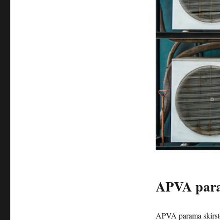
APVA para
APVA parama skirstom