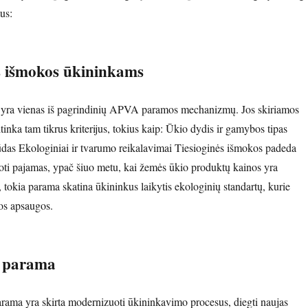
us:
ės išmokos ūkininkams
 yra vienas iš pagrindinių APVA paramos mechanizmų. Jos skiriamos
tinka tam tikrus kriterijus, tokius kaip: Ūkio dydis ir gamybos tipas
as Ekologiniai ir tvarumo reikalavimai Tiesioginės išmokos padeda
oti pajamas, ypač šiuo metu, kai žemės ūkio produktų kainos yra
 tokia parama skatina ūkininkus laikytis ekologinių standartų, kurie
kos apsaugos.
nė parama
ama yra skirta modernizuoti ūkininkavimo procesus, diegti naujas