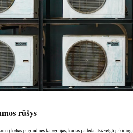
mos rūšys
a į kelias pagrindines kategorijas, kurios padeda atsižvelgti į skirting