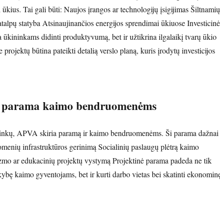
ti ūkius. Tai gali būti: Naujos įrangos ar technologijų įsigijimas Šiltnamių
atalpų statyba Atsinaujinančios energijos sprendimai ūkiuose Investicinė
 ūkininkams didinti produktyvumą, bet ir užtikrina ilgalaikį tvarų ūkio
projektų būtina pateikti detalią verslo planą, kuris įrodytų investicijos
nė parama kaimo bendruomenėms
ninkų, APVA skiria paramą ir kaimo bendruomenėms. Ši parama dažnai
omenių infrastruktūros gerinimą Socialinių paslaugų plėtrą kaimo
izmo ar edukacinių projektų vystymą Projektinė parama padeda ne tik
ybę kaimo gyventojams, bet ir kurti darbo vietas bei skatinti ekonomin