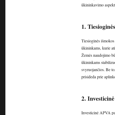
ūkininkavimo aspekt
1. Tiesiogin
Tiesioginės išmokos
ūkininkams, kurie ati
Žemės naudojimo būd
ūkininkams stabilizu
svyruojančios. Be to,
prisideda prie aplin
2. Investici
Investicinė APVA par