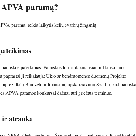
i APVA paramą?
PVA parama, reikia laikytis kelių svarbių žingsnių:
 pateikimas
a paraiškos pateikimas. Paraiškos forma dažniausiai priklauso nuo
au paprastai ji reikalauja: Ūkio ar bendruomenės duomenų Projekto
mų rezultatų Biudžeto ir finansinių apskaičiavimų Svarbu, kad paraišk
 nes APVA paramos konkursai dažnai turi griežtus terminus.
 ir atranka
mo, APVA atlieka vertinimą. Šiame etape atsižvelgiama į: Projekto atitik