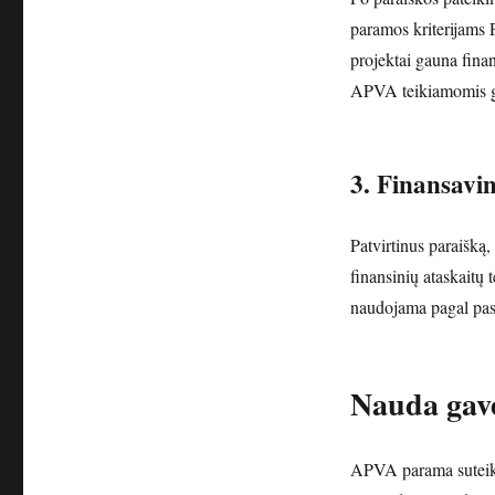
paramos kriterijams 
projektai gauna fina
APVA teikiamomis g
3. Finansavi
Patvirtinus paraišką
finansinių ataskaitų
naudojama pagal pask
Nauda gav
APVA parama suteiki