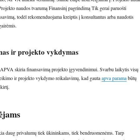
Projekto naudos tvarumą Finansinį pagrindimą Tik gerai paruošti
nsavimą, todėl rekomenduojama kreiptis į konsultantus arba naudotis
airėmis.
mas ir projekto vykdymas
, APVA skiria finansavimą projekto įgyvendinimui. Svarbu laikytis visų
 teikimo ir projekto vykdymo reikalavimų, kad gauta
apva parama
būtų
irtį.
ėjams
a daug privalumų tiek ūkininkams, tiek bendruomenėms. Tarp