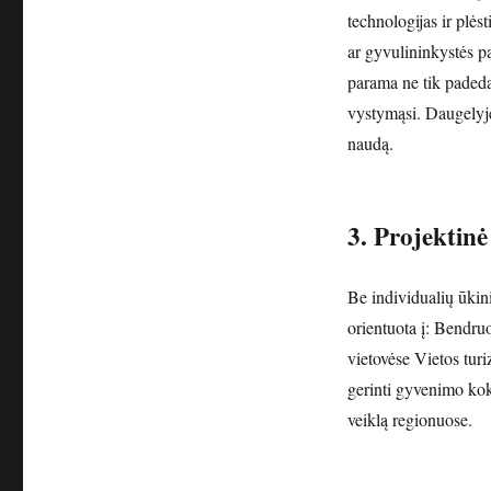
technologijas ir plės
ar gyvulininkystės p
parama ne tik padeda
vystymąsi. Daugelyje 
naudą.
3. Projekti
Be individualių ūki
orientuota į: Bendru
vietovėse Vietos tur
gerinti gyvenimo kok
veiklą regionuose.