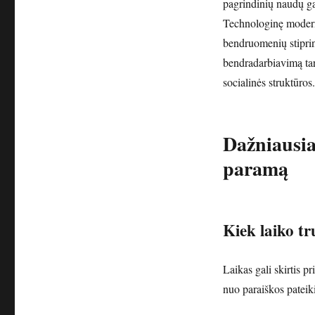
pagrindinių naudų gal
Technologinę moderni
bendruomenių stiprin
bendradarbiavimą tar
socialinės struktūros.
Dažniausi
paramą
Kiek laiko t
Laikas gali skirtis p
nuo paraiškos pateik