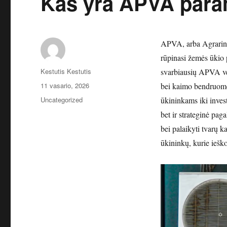
Kas yra APVA par
APVA, arba Agrarinės 
rūpinasi žemės ūkio 
Autorius
Kestutis Kestutis
svarbiausių APVA ve
Paskelbta
11 vasario, 2026
bei kaimo bendruomen
Kategorijos
Uncategorized
ūkininkams iki inves
bet ir strateginė pag
bei palaikyti tvarų k
ūkininkų, kurie iešk