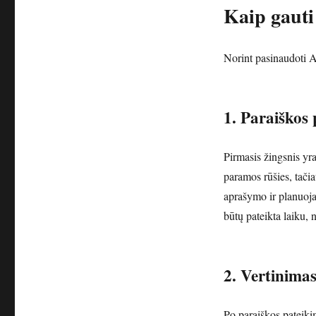
Kaip gaut
Norint pasinaudoti A
1. Paraiškos
Pirmasis žingsnis yr
paramos rūšies, tači
aprašymo ir planuoja
būtų pateikta laiku,
2. Vertinimas
Po paraiškos pateiki