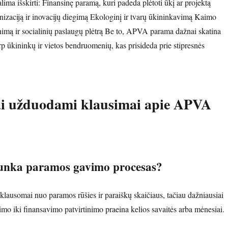
ima išskirti: Finansinę paramą, kuri padeda plėtoti ūkį ar projektą
zaciją ir inovacijų diegimą Ekologinį ir tvarų ūkininkavimą Kaimo
imą ir socialinių paslaugų plėtrą Be to, APVA parama dažnai skatina
p ūkininkų ir vietos bendruomenių, kas prisideda prie stipresnės
ai užduodami klausimai apie APVA
runka paramos gavimo procesas?
riklausomai nuo paramos rūšies ir paraiškų skaičiaus, tačiau dažniausiai
imo iki finansavimo patvirtinimo praeina kelios savaitės arba mėnesiai.