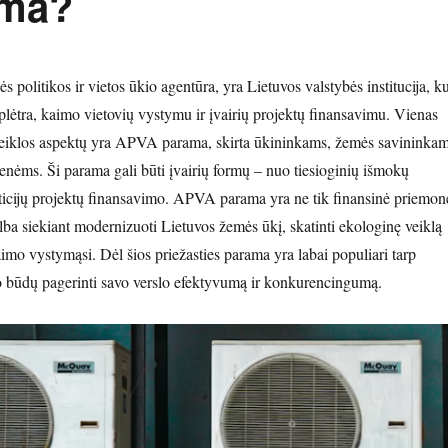
ama?
politikos ir vietos ūkio agentūra, yra Lietuvos valstybės institucija, ku
plėtra, kaimo vietovių vystymu ir įvairių projektų finansavimu. Vienas
iklos aspektų yra APVA parama, skirta ūkininkams, žemės savininka
ėms. Ši parama gali būti įvairių formų – nuo tiesioginių išmokų
ticijų projektų finansavimo. APVA parama yra ne tik finansinė priemon
alba siekiant modernizuoti Lietuvos žemės ūkį, skatinti ekologinę veiklą
aimo vystymąsi. Dėl šios priežasties parama yra labai populiari tarp
o būdų pagerinti savo verslo efektyvumą ir konkurencingumą.