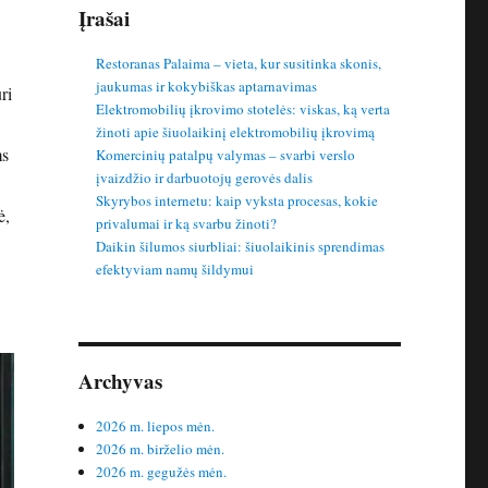
Įrašai
Restoranas Palaima – vieta, kur susitinka skonis,
jaukumas ir kokybiškas aptarnavimas
ri
Elektromobilių įkrovimo stotelės: viskas, ką verta
žinoti apie šiuolaikinį elektromobilių įkrovimą
ms
Komercinių patalpų valymas – svarbi verslo
įvaizdžio ir darbuotojų gerovės dalis
Skyrybos internetu: kaip vyksta procesas, kokie
ė,
privalumai ir ką svarbu žinoti?
Daikin šilumos siurbliai: šiuolaikinis sprendimas
efektyviam namų šildymui
Archyvas
2026 m. liepos mėn.
2026 m. birželio mėn.
2026 m. gegužės mėn.