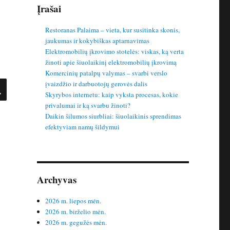
Įrašai
Restoranas Palaima – vieta, kur susitinka skonis,
jaukumas ir kokybiškas aptarnavimas
Elektromobilių įkrovimo stotelės: viskas, ką verta
žinoti apie šiuolaikinį elektromobilių įkrovimą
Komercinių patalpų valymas – svarbi verslo
IEŠKOTI
įvaizdžio ir darbuotojų gerovės dalis
Skyrybos internetu: kaip vyksta procesas, kokie
privalumai ir ką svarbu žinoti?
Daikin šilumos siurbliai: šiuolaikinis sprendimas
efektyviam namų šildymui
Archyvas
2026 m. liepos mėn.
2026 m. birželio mėn.
2026 m. gegužės mėn.