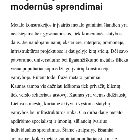
modernūs sprendimai
Metalo konstrukcijos ir įvairūs metalo gaminiai šiandien yra
neatsiejama tiek gyvenamosios, tiek komercinės statybos
dalis. Jie naudojami namų eksterjere, interjere, pramonėje,
infrastruktūros projektuose ir daugelyje kitų sričių. Dėl savo
patvarumo, universalumo bei ilgaamžiškumo metalas išlieka
viena populiariausių medžiagų įvairių konstrukcijų
gamyboje. Būtent todėl frazė metalo gaminiai
Kaunas tampa vis dažniau ieškoma tiek privačių klientų,
tiek verslo sektoriaus atstovų. Kaunas yra vienas didžiausių
Lietuvos miestų, kuriame aktyviai vystoma statybų,
gamybos bei infrastruktūros rinka. Čia dirba daug metalo
apdirbimo specialistų ir įmonių, siūlančių įvairius
individualius sprendimus. Šiame straipsnyje išsamiai
aptarsime, kokie metalo gaminiai populiariausi, kur jie