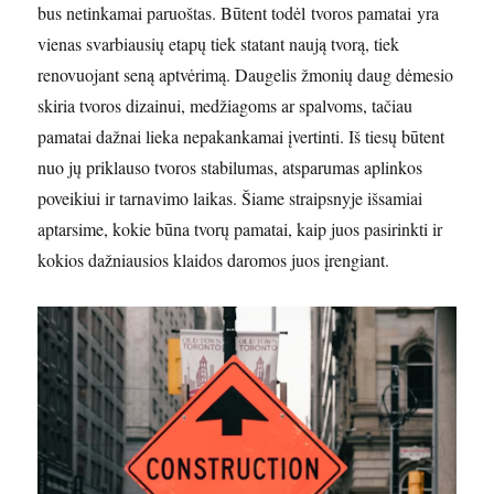
bus netinkamai paruoštas. Būtent todėl tvoros pamatai yra
vienas svarbiausių etapų tiek statant naują tvorą, tiek
renovuojant seną aptvėrimą. Daugelis žmonių daug dėmesio
skiria tvoros dizainui, medžiagoms ar spalvoms, tačiau
pamatai dažnai lieka nepakankamai įvertinti. Iš tiesų būtent
nuo jų priklauso tvoros stabilumas, atsparumas aplinkos
poveikiui ir tarnavimo laikas. Šiame straipsnyje išsamiai
aptarsime, kokie būna tvorų pamatai, kaip juos pasirinkti ir
kokios dažniausios klaidos daromos juos įrengiant.