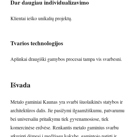
Dar daugiau individualizavimo
Klientai ieško unikalių projektų.
Tvarios technologijos
Aplinkai draugiški gamybos procesai tampa vis svarbesni.
Išvada
Metalo gaminiai Kaunas yra svarbi šiuolaikinės statybos ir
architektūros dalis. Jie pasižymi ilgaamžiškumu, patvarumu
bei universaliu pritaikymu tiek gyvenamosiose, tiek
komercinėse erdvėse. Renkantis metalo gaminius svarbu
atkreipti dėmesį į medžiagų kokybę, gamintojo patirtį ir