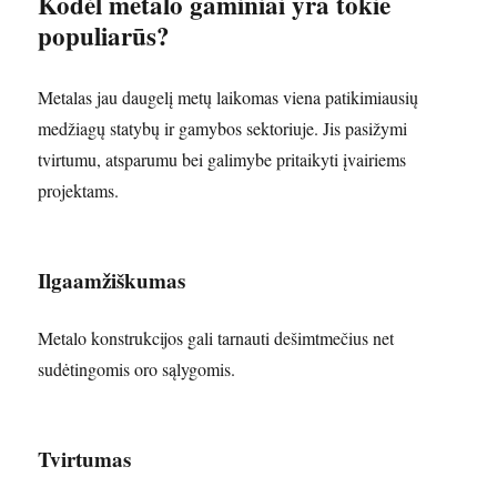
Kodėl metalo gaminiai yra tokie
populiarūs?
Metalas jau daugelį metų laikomas viena patikimiausių
medžiagų statybų ir gamybos sektoriuje. Jis pasižymi
tvirtumu, atsparumu bei galimybe pritaikyti įvairiems
projektams.
Ilgaamžiškumas
Metalo konstrukcijos gali tarnauti dešimtmečius net
sudėtingomis oro sąlygomis.
Tvirtumas