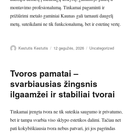
montavimo profesionalumą. Tinkamai pagaminti ir
prižiūrimi metalo gaminiai Kaunas gali tarnauti daugelį
metų, suteikdami ne tik funkcionalumą, bet ir estetinę vertę.
Autorius
Paskelbta
Kategorijos
Kestutis Kestutis
12 gegužės, 2026
Uncategorized
Tvoros pamatai –
svarbiausias žingsnis
ilgaamžei ir stabiliai tvorai
Tinkamai įrengta tvora ne tik suteikia saugumo ir privatumo,
bet ir tampa svarbia viso sklypo estetikos dalimi. Tačiau net
pati kokybiškiausia tvora nebus patvari, jei jos pagrindas