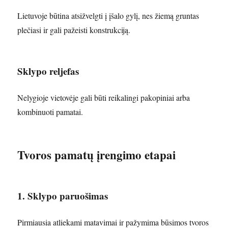
Lietuvoje būtina atsižvelgti į įšalo gylį, nes žiemą gruntas
plečiasi ir gali pažeisti konstrukciją.
Sklypo reljefas
Nelygioje vietovėje gali būti reikalingi pakopiniai arba
kombinuoti pamatai.
Tvoros pamatų įrengimo etapai
1. Sklypo paruošimas
Pirmiausia atliekami matavimai ir pažymima būsimos tvoros