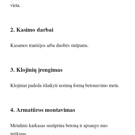
vieta.
2. Kasimo darbai
Kasamos tranšėjos arba duobės stulpams.
3. Klojinių įrengimas
Klojiniai padeda išlaikyti norimą formą betonavimo metu.
4. Armatūros montavimas
Metalinis karkasas sustiprina betoną ir apsaugo nuo
įtrūkimų.