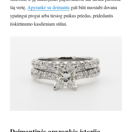
šią vertę.
Apyrankė su deimantu
gali būti nuostabi dovana
ypatingai progai arba tiesiog puikus priedas, pridedantis
išskirtinumo kasdieniam stiliui.
Deimantinės apyrankės istorija