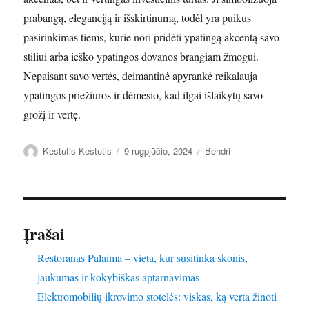
prabangą, eleganciją ir išskirtinumą, todėl yra puikus
pasirinkimas tiems, kurie nori pridėti ypatingą akcentą savo
stiliui arba ieško ypatingos dovanos brangiam žmogui.
Nepaisant savo vertės, deimantinė apyrankė reikalauja
ypatingos priežiūros ir dėmesio, kad ilgai išlaikytų savo
grožį ir vertę.
Autorius
Paskelbta
Kategorijos
Kestutis Kestutis
9 rugpjūčio, 2024
Bendri
Įrašai
Restoranas Palaima – vieta, kur susitinka skonis,
jaukumas ir kokybiškas aptarnavimas
Elektromobilių įkrovimo stotelės: viskas, ką verta žinoti