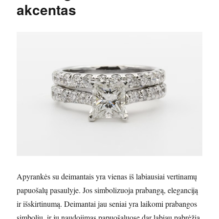
akcentas
Apyrankės su deimantais yra vienas iš labiausiai vertinamų
papuošalų pasaulyje. Jos simbolizuoja prabangą, eleganciją
ir išskirtinumą. Deimantai jau seniai yra laikomi prabangos
simboliu, ir jų naudojimas papuošaluose dar labiau pabrėžia