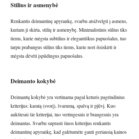
Stilius ir asmenybė
Renkantis deimantinę apyrankę, svarbu atsižvelgti į asmens,
kuriam ji skirta, stilių ir asmenybę. Minimalistinis stilius tiks
tiems, kurie mėgsta subtilius ir elegantiškus papuošalus, tuo
tarpu prabangus stilius tiks tiems, kurie nori išsiskirti ir
mėgsta dėvėti įspūdingus papuošalus.
Deimanto kokybė
Deimantų kokybė yra vertinama pagal keturis pagrindinius
kriterijus: karatą (svorį), švarumą, spalvą ir pjūvį. Kuo
aukštesni šie kriterijai, tuo vertingesnis ir brangesnis yra
deimantas. Svarbu suprasti šiuos kriterijus renkantis
deimantinę apyrankę, kad galėtumėte gauti geriausią kainos