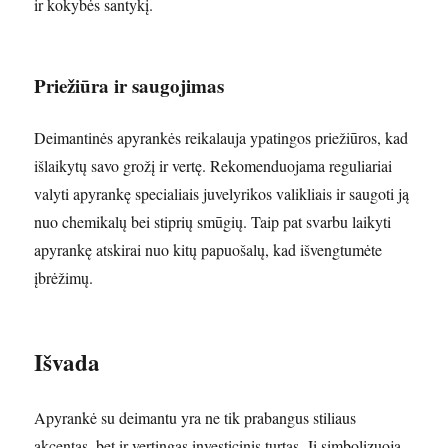
ir kokybės santykį.
Priežiūra ir saugojimas
Deimantinės apyrankės reikalauja ypatingos priežiūros, kad
išlaikytų savo grožį ir vertę. Rekomenduojama reguliariai
valyti apyrankę specialiais juvelyrikos valikliais ir saugoti ją
nuo chemikalų bei stiprių smūgių. Taip pat svarbu laikyti
apyrankę atskirai nuo kitų papuošalų, kad išvengtumėte
įbrėžimų.
Išvada
Apyrankė su deimantu yra ne tik prabangus stiliaus
akcentas, bet ir vertingas investicinis turtas. Ji simbolizuoja