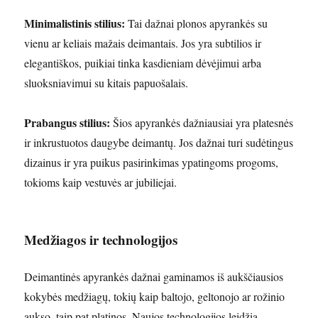
Minimalistinis stilius:
Tai dažnai plonos apyrankės su
vienu ar keliais mažais deimantais. Jos yra subtilios ir
elegantiškos, puikiai tinka kasdieniam dėvėjimui arba
sluoksniavimui su kitais papuošalais.
Prabangus stilius:
Šios apyrankės dažniausiai yra platesnės
ir inkrustuotos daugybe deimantų. Jos dažnai turi sudėtingus
dizainus ir yra puikus pasirinkimas ypatingoms progoms,
tokioms kaip vestuvės ar jubiliejai.
Medžiagos ir technologijos
Deimantinės apyrankės dažnai gaminamos iš aukščiausios
kokybės medžiagų, tokių kaip baltojo, geltonojo ar rožinio
aukso, taip pat platinos. Naujos technologijos leidžia