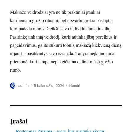
Makiažo veidrodžiai yra ne tik praktiniai įrankiai
kasdieniam grožio ritualui, bet ir svarbi grožio paslaptis,
kuri padeda mums išreikšti savo individualumą ir stilių.
Pasirinkę tinkamą veidrodį, kuris atitinka jūsų poreikius ir
pageidavimus, galite sukurti tobulą makiažą kiekvieną dieną
ir jaustis pasitikintys savo išvaizda. Tai yra neįkainojama
priemonė, kuri tampa nepakeičiama dalimi mūsų grožio
ritmo.
Autorius
Paskelbta
Kategorijos
admin
5 balandžio, 2024
Bendri
Įrašai
Restoranas Palaima – vieta, kur susitinka skonis,