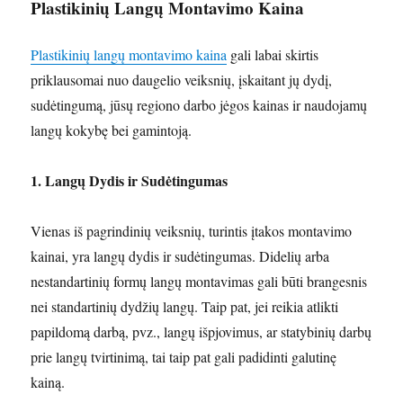
Plastikinių Langų Montavimo Kaina
Plastikinių langų montavimo kaina
gali labai skirtis
priklausomai nuo daugelio veiksnių, įskaitant jų dydį,
sudėtingumą, jūsų regiono darbo jėgos kainas ir naudojamų
langų kokybę bei gamintoją.
1. Langų Dydis ir Sudėtingumas
Vienas iš pagrindinių veiksnių, turintis įtakos montavimo
kainai, yra langų dydis ir sudėtingumas. Didelių arba
nestandartinių formų langų montavimas gali būti brangesnis
nei standartinių dydžių langų. Taip pat, jei reikia atlikti
papildomą darbą, pvz., langų išpjovimus, ar statybinių darbų
prie langų tvirtinimą, tai taip pat gali padidinti galutinę
kainą.