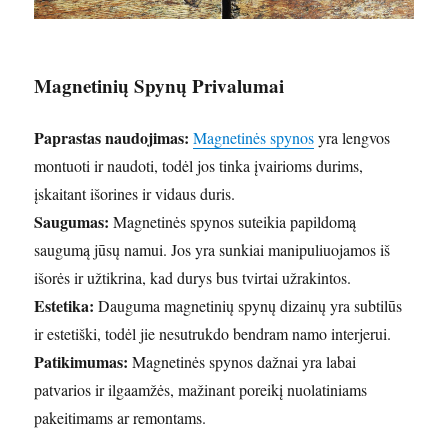
Magnetinių Spynų Privalumai
Paprastas naudojimas:
Magnetinės spynos
yra lengvos
montuoti ir naudoti, todėl jos tinka įvairioms durims,
įskaitant išorines ir vidaus duris.
Saugumas:
Magnetinės spynos suteikia papildomą
saugumą jūsų namui. Jos yra sunkiai manipuliuojamos iš
išorės ir užtikrina, kad durys bus tvirtai užrakintos.
Estetika:
Dauguma magnetinių spynų dizainų yra subtilūs
ir estetiški, todėl jie nesutrukdo bendram namo interjerui.
Patikimumas:
Magnetinės spynos dažnai yra labai
patvarios ir ilgaamžės, mažinant poreikį nuolatiniams
pakeitimams ar remontams.