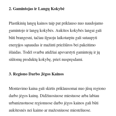
2. Gamintojas ir Langų Kokybė
Plastikinių langų kainos taip pat priklauso nuo naudojamo
gamintojo ir langų kokybės. Aukštos kokybės langai gali
būti brangesni, tačiau ilguoju laikotarpiu gali sutaupyti
energijos sąnaudas ir mažinti priežiūros bei pakeitimo
išlaidas. Todėl svarbu atidžiai apsvarstyti gamintojų ir jų
siūlomų produktų kokybę, prieš nuspręsdami.
3. Regiono Darbo Jėgos Kainos
Montavimo kaina gali skirtis priklausomai nuo jūsų regiono
darbo jėgos kainų. Didžiuosiuose miestuose arba labiau
urbanizuotuose regionuose darbo jėgos kainos gali būti
aukštesnės nei kaimo ar mažesniuose miesteliuose.