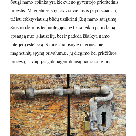
Saugi namo aplinka yra kiekvieno gyventojo prioritetinis
rūpestis. Magnetinės spynos yra vienas iš paprasčiausių,
tačiau efektyviausių būdų užtikrinti jūsų namo saugumą.
Šios modernios technologijos ne tik suteikia papildomą
apsaugą nuo įsilaužėlių, bet ir padeda išlaikyti namo
interjerą estetišką. Šiame straipsnyje nagrinėsime
magnetinių spynų privalumus, jų diegimo bei priežiūros
procesą, ir kaip jos gali pagerinti jūsų namo saugumą.