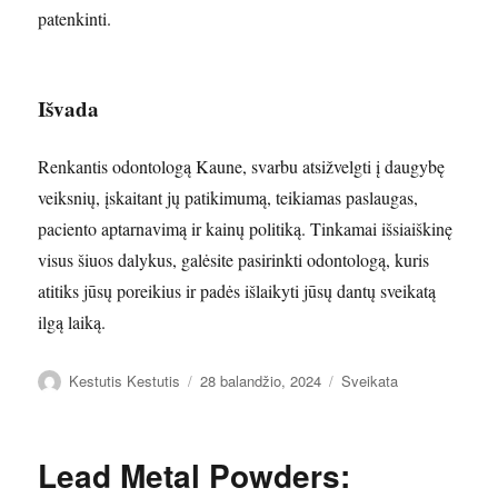
patenkinti.
Išvada
Renkantis odontologą Kaune, svarbu atsižvelgti į daugybę
veiksnių, įskaitant jų patikimumą, teikiamas paslaugas,
paciento aptarnavimą ir kainų politiką. Tinkamai išsiaiškinę
visus šiuos dalykus, galėsite pasirinkti odontologą, kuris
atitiks jūsų poreikius ir padės išlaikyti jūsų dantų sveikatą
ilgą laiką.
Autorius
Paskelbta
Kategorijos
Kestutis Kestutis
28 balandžio, 2024
Sveikata
Lead Metal Powders: