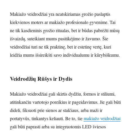
Makiažo veidrodžiai yra neatskiriamas grožio paslaptis
kiekvienos moters ar makiažo profesionalo gyvenime. Tai
ne tik kasdieninis grožio ritualas, bet ir būdas pabrėžti mūsų
išvaizdą, suteikiant mums pasitikėjimo ir žavumo. Šie
veidrodžiai turi ne tik praktinę, bet ir estetinę vertę, kuri
leidžia mums išsireikšti savo individualumu ir kūrybiškumu.
Veidrodžių Rūšys ir Dydis
Makiažo veidrodžiai gali skirtis dydžiu, formos ir stiliumi,
atitinkančiu vartotojo poreikius ir pageidavimus. Jie gali būti
dideli, fiksuoti prie sienos ar stalčiaus, arba maži ir
portatyvūs, tinkantys keliauti. Be to, šie
makiažo veidrodžiai
gali būti paprasti arba su integruotomis LED šviesos