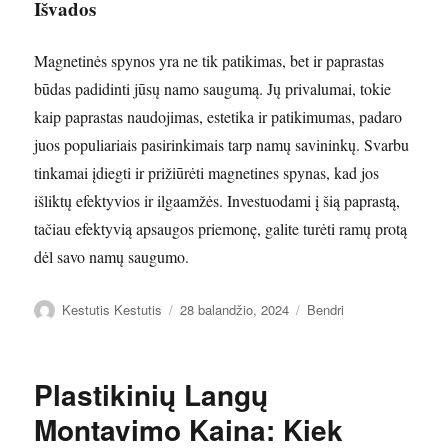
Išvados
Magnetinės spynos yra ne tik patikimas, bet ir paprastas
būdas padidinti jūsų namo saugumą. Jų privalumai, tokie
kaip paprastas naudojimas, estetika ir patikimumas, padaro
juos populiariais pasirinkimais tarp namų savininkų. Svarbu
tinkamai įdiegti ir prižiūrėti magnetines spynas, kad jos
išliktų efektyvios ir ilgaamžės. Investuodami į šią paprastą,
tačiau efektyvią apsaugos priemonę, galite turėti ramų protą
dėl savo namų saugumo.
Autorius
Paskelbta
Kategorijos
Kestutis Kestutis
28 balandžio, 2024
Bendri
Plastikinių Langų
Montavimo Kaina: Kiek