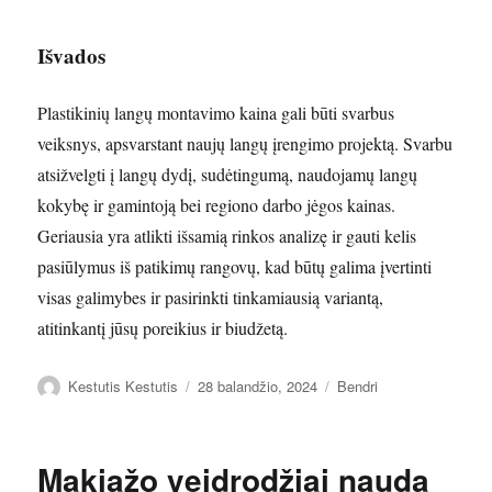
Išvados
Plastikinių langų montavimo kaina gali būti svarbus
veiksnys, apsvarstant naujų langų įrengimo projektą. Svarbu
atsižvelgti į langų dydį, sudėtingumą, naudojamų langų
kokybę ir gamintoją bei regiono darbo jėgos kainas.
Geriausia yra atlikti išsamią rinkos analizę ir gauti kelis
pasiūlymus iš patikimų rangovų, kad būtų galima įvertinti
visas galimybes ir pasirinkti tinkamiausią variantą,
atitinkantį jūsų poreikius ir biudžetą.
Autorius
Paskelbta
Kategorijos
Kestutis Kestutis
28 balandžio, 2024
Bendri
Makiažo veidrodžiai nauda