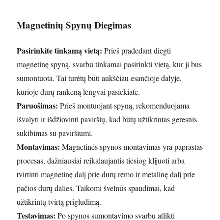
Magnetinių Spynų Diegimas
Pasirinkite tinkamą vietą:
Prieš pradedant diegti
magnetinę spyną, svarbu tinkamai pasirinkti vietą, kur ji bus
sumontuota. Tai turėtų būti aukščiau esančioje dalyje,
kurioje durų rankeną lengvai pasiekiate.
Paruošimas:
Prieš montuojant spyną, rekomenduojama
išvalyti ir išdžiovinti paviršių, kad būtų užtikrintas geresnis
sukibimas su paviršiumi.
Montavimas:
Magnetinės spynos montavimas yra paprastas
procesas, dažniausiai reikalaujantis tiesiog klijuoti arba
tvirtinti magnetinę dalį prie durų rėmo ir metalinę dalį prie
pačios durų dalies. Taikomi švelnūs spaudimai, kad
užtikrintų tvirtą prigludimą.
Testavimas:
Po spynos sumontavimo svarbu atlikti