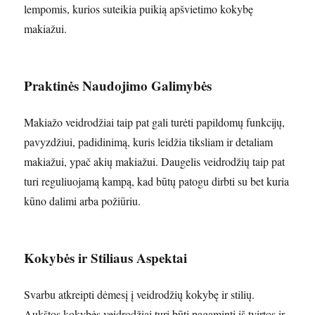
lempomis, kurios suteikia puikią apšvietimo kokybę
makiažui.
Praktinės Naudojimo Galimybės
Makiažo veidrodžiai taip pat gali turėti papildomų funkcijų,
pavyzdžiui, padidinimą, kuris leidžia tiksliam ir detaliam
makiažui, ypač akių makiažui. Daugelis veidrodžių taip pat
turi reguliuojamą kampą, kad būtų patogu dirbti su bet kuria
kūno dalimi arba požiūriu.
Kokybės ir Stiliaus Aspektai
Svarbu atkreipti dėmesį į veidrodžių kokybę ir stilių.
Aukštos kokybės veidrodžiai turi būti pagaminti iš tvirtos ir