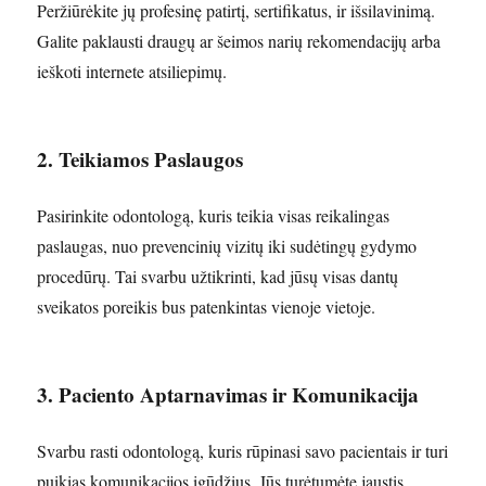
Peržiūrėkite jų profesinę patirtį, sertifikatus, ir išsilavinimą.
Galite paklausti draugų ar šeimos narių rekomendacijų arba
ieškoti internete atsiliepimų.
2. Teikiamos Paslaugos
Pasirinkite odontologą, kuris teikia visas reikalingas
paslaugas, nuo prevencinių vizitų iki sudėtingų gydymo
procedūrų. Tai svarbu užtikrinti, kad jūsų visas dantų
sveikatos poreikis bus patenkintas vienoje vietoje.
3. Paciento Aptarnavimas ir Komunikacija
Svarbu rasti odontologą, kuris rūpinasi savo pacientais ir turi
puikias komunikacijos įgūdžius. Jūs turėtumėte jaustis